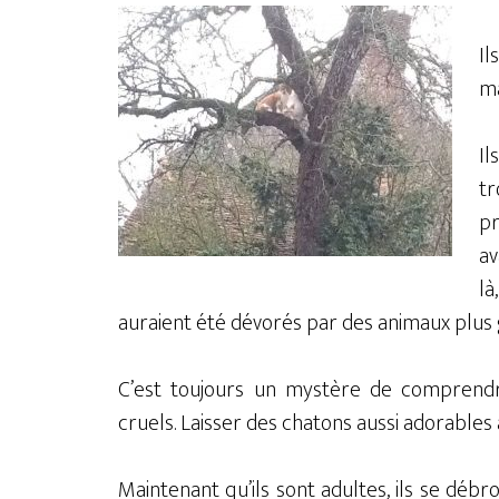
Il
ma
Il
t
p
av
là
auraient été dévorés par des animaux plus g
C’est toujours un mystère de comprend
cruels. Laisser des chatons aussi adorables à
Maintenant qu’ils sont adultes, ils se débr