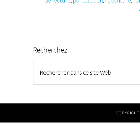
de lecture
,
ponctuation
,
réécriture
,
ro
Recherchez
COPYRIGHT 