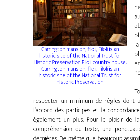
ne
a
ob
pl
la
Carrington mansion, filoli, Filoli is an
pl
historic site of the National Trust for
Historic Preservation Filoli country house,
en
Carrington mansion, filoli, Filoli is an
no
historic site of the National Trust for
Historic Preservation
To
respecter un minimum de règles dont 
l’accord des participes et la concordan
également un plus. Pour le plaisir de l
compréhension du texte, une ponctuati
dernières. De même que beaucoup assimilen