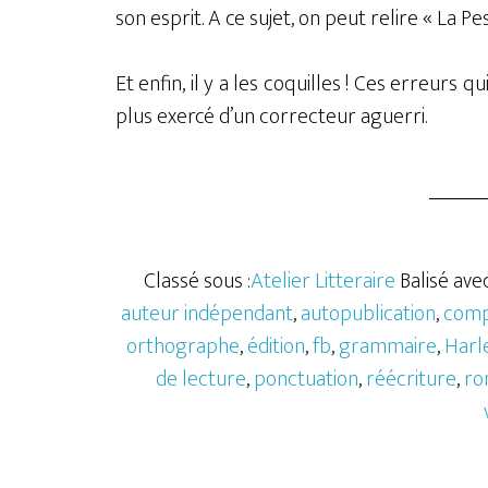
son esprit. A ce sujet, on peut relire « La P
Et enfin, il y a les coquilles ! Ces erreurs q
plus exercé d’un correcteur aguerri.
Classé sous :
Atelier Litteraire
Balisé avec
auteur indépendant
,
autopublication
,
comp
orthographe
,
édition
,
fb
,
grammaire
,
Harl
de lecture
,
ponctuation
,
réécriture
,
ro