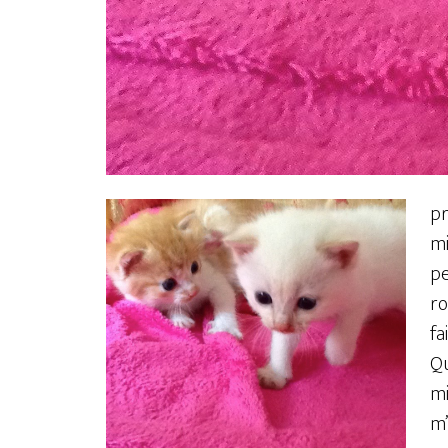
p
mi
pe
ro
fa
Q
mi
m’