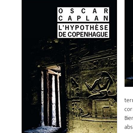
term
cor
Bie
abs