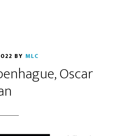
2022
BY
MLC
penhague, Oscar
an