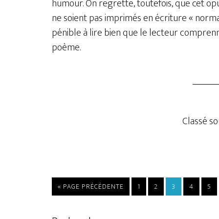
humour. On regrette, toutefois, que cet op
ne soient pas imprimés en écriture « normale
pénible à lire bien que le lecteur compren
poème.
Classé sou
« PAGE PRÉCÉDENTE
1
2
3
4
5