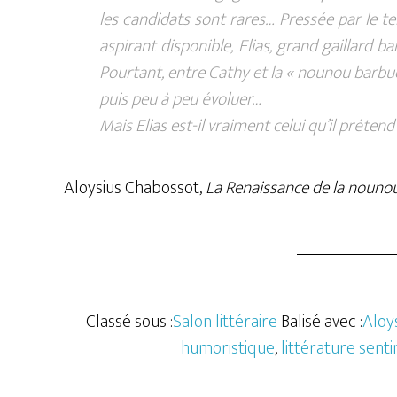
les candidats sont rares… Pressée par le te
aspirant disponible, Elias, grand gaillard b
Pourtant, entre Cathy et la « nounou barbue 
puis peu à peu évoluer…
Mais Elias est-il vraiment celui qu’il prétend
Aloysius Chabossot,
La Renaissance de la nouno
Classé sous :
Salon littéraire
Balisé avec :
Aloy
humoristique
,
littérature sent