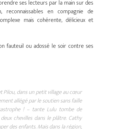
t prendre ses lecteurs par la main sur des
n, reconnaissables en compagnie de
omplexe mais cohérente, délicieux et
on fauteuil ou adossé le soir contre ses
t Pilou, dans un petit village au cœur
ent allégé par le soutien sans faille
tastrophe ! – tante Lulu tombe de
 deux chevilles dans le plâtre. Cathy
per des enfants. Mais dans la région,