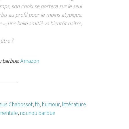
mps, son choix se portera sur le seul
arbu au profil pour le moins atypique.
», une belle amitié va bientôt naître,
 être ?
u barbue
,
Amazon
sius Chabossot
,
fb
,
humour
,
littérature
imentale
,
nounou barbue