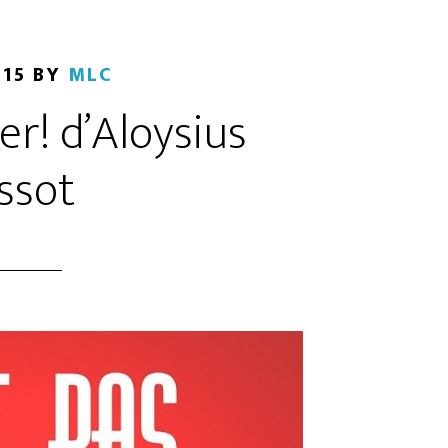
015
BY
MLC
ter! d’Aloysius
ssot