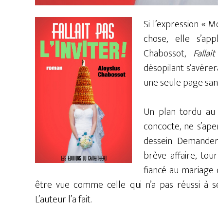
Si l’expression « 
chose, elle s’app
Chabossot,
Fallai
désopilant s’avérer
une seule page san
Un plan tordu au 
concocte, ne s’ap
dessein. Demander
brève affaire, tour
fiancé au mariage 
être vue comme celle qui n’a pas réussi à se 
L’auteur l’a fait.