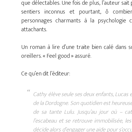
que délectables. Une fois de plus, l’auteur sai
sentiers inconnus et pourtant, ô combie
personnages charmants à la psychologie c
attachants.
Un roman à lire d’une traite bien calé dans s
oreillers. « Feel good » assuré.
Ce qu’en dit l’éditeur:
Cathy élève seule ses deux enfants, Lucas e
de la Dordogne. Son quotidien est heureusem
de sa tante Lulu. Jusqu’au jour où – ca
l’escabeau et se retrouve immobilisée, les
décide alors d’engager une aide pour s’occu