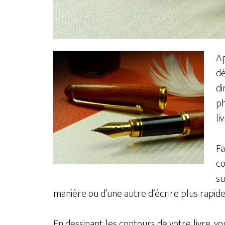
Ap
dé
di
ph
li
Fa
co
su
manière ou d’une autre d’écrire plus rapide
En dessinant les contours de votre livre, v