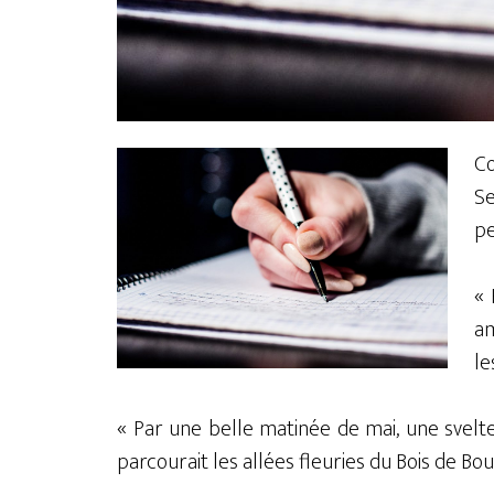
Co
S
p
« 
am
le
« Par une belle matinée de mai, une svel
parcourait les allées fleuries du Bois de Bo