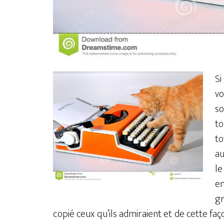
Si
vo
so
t
to
au
le
en
gr
copié ceux qu’ils admiraient et de cette fa