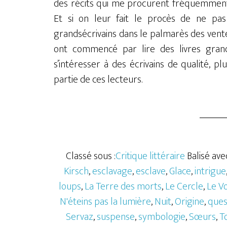
des récits qui me procurent fréquemment c
Et si on leur fait le procès de ne pas
grandsécrivains dans le palmarès des vent
ont commencé par lire des livres grand
s’intéresser à des écrivains de qualité, plu
partie de ces lecteurs.
Classé sous :
Critique littéraire
Balisé avec
Kirsch
,
esclavage
,
esclave
,
Glace
,
intrigue
loups
,
La Terre des morts
,
Le Cercle
,
Le V
N'éteins pas la lumière
,
Nuit
,
Origine
,
ques
Servaz
,
suspense
,
symbologie
,
Sœurs
,
T