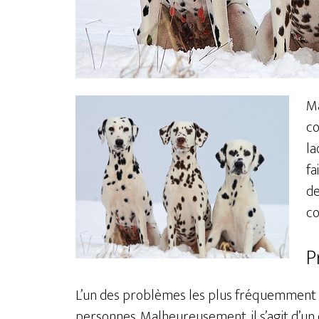
Ma
co
la
fa
de
c
P
L’un des problèmes les plus fréquemment ci
personnes. Malheureusement, il s’agit d’