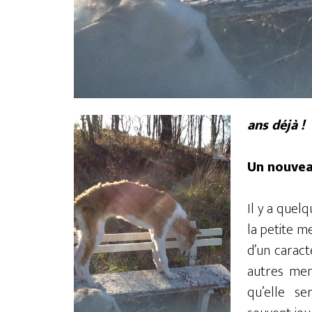
ans déjà !
Un nouvea
Il y a quel
la petite me
d’un caract
autres mem
qu’elle se