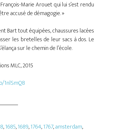
 François-Marie Arouet qui lui s’est rendu
u être accusé de démagogie. »
ient Bart tout équipées, chaussures lacées
 passer les bretelles de leur sacs à dos. Le
s’élança sur le chemin de l’école.
itions MLC, 2015
.to/1nlSmQ8
98
,
1685
,
1689
,
1764
,
1767
,
amsterdam
,