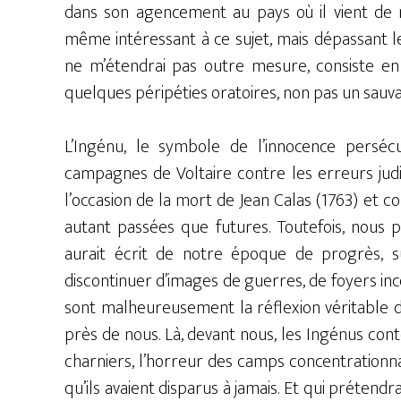
dans son agencement au pays où il vient de m
même intéressant à ce sujet, mais dépassant l
ne m’étendrai pas outre mesure, consiste e
quelques péripéties oratoires, non pas un sauva
L’Ingénu, le symbole de l’innocence perséc
campagnes de Voltaire contre les erreurs judic
l’occasion de la mort de Jean Calas (1763) et 
autant passées que futures. Toutefois, nous
aurait écrit de notre époque de progrès, s
discontinuer d’images de guerres, de foyers inc
sont malheureusement la réflexion véritable d
près de nous. Là, devant nous, les Ingénus con
charniers, l’horreur des camps concentrationn
qu’ils avaient disparus à jamais. Et qui prétendr