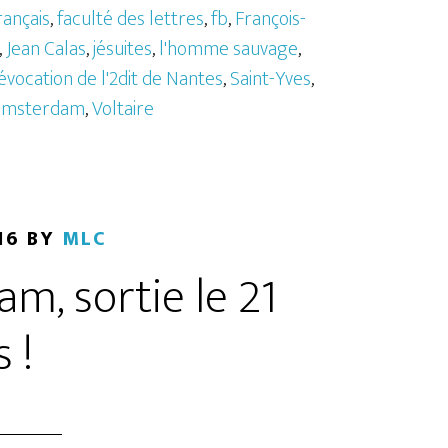
ançais
,
faculté des lettres
,
fb
,
François-
,
Jean Calas
,
jésuites
,
l'homme sauvage
,
évocation de l'2dit de Nantes
,
Saint-Yves
,
'Amsterdam
,
Voltaire
16
BY
MLC
m, sortie le 21
 !