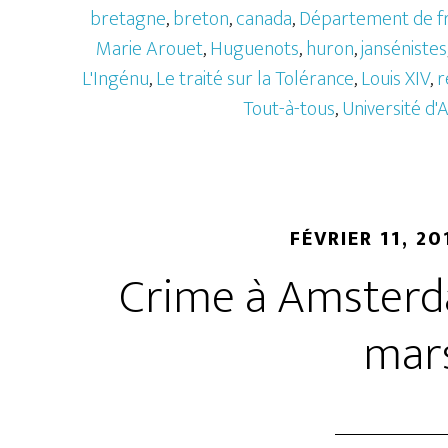
bretagne
,
breton
,
canada
,
Département de fr
Marie Arouet
,
Huguenots
,
huron
,
jansénistes
L'Ingénu
,
Le traité sur la Tolérance
,
Louis XIV
,
r
Tout-à-tous
,
Université d
FÉVRIER 11, 20
Crime à Amsterda
mars