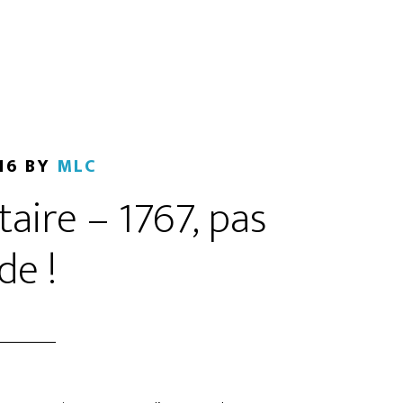
16
BY
MLC
taire – 1767, pas
de !