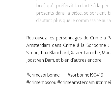
bref, qu’il préférait la clarté à la 
présents dans la pièce, se seraient
d’autant plus que le commissaire aurai
Retrouvez les personnages de Crime à Par
Amsterdam dans Crime à la Sorbonne : 
Simon, Tina Blanchard, Xavier Laroche, Mad
Joost van Dam, et bien d’autres encore.
#crimesorbonne #sorbonne190419 #
#crimemoscou #crimeamsterdam #crimein