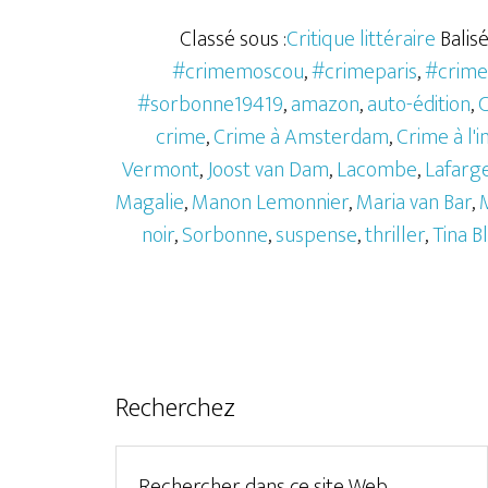
Classé sous :
Critique littéraire
Balisé
#crimemoscou
,
#crimeparis
,
#crime
#sorbonne19419
,
amazon
,
auto-édition
,
C
crime
,
Crime à Amsterdam
,
Crime à l'i
Vermont
,
Joost van Dam
,
Lacombe
,
Lafarg
Magalie
,
Manon Lemonnier
,
Maria van Bar
,
noir
,
Sorbonne
,
suspense
,
thriller
,
Tina B
Recherchez