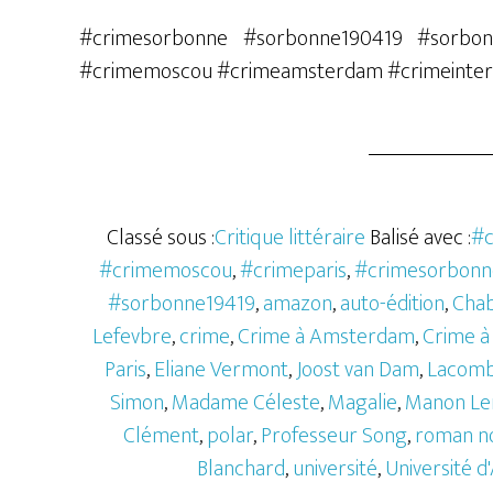
#crimesorbonne #sorbonne190419 #sorbonn
#crimemoscou #crimeamsterdam #crimeintern
Classé sous :
Critique littéraire
Balisé avec :
#c
#crimemoscou
,
#crimeparis
,
#crimesorbonn
#sorbonne19419
,
amazon
,
auto-édition
,
Chab
Lefevbre
,
crime
,
Crime à Amsterdam
,
Crime à 
Paris
,
Eliane Vermont
,
Joost van Dam
,
Lacom
Simon
,
Madame Céleste
,
Magalie
,
Manon Le
Clément
,
polar
,
Professeur Song
,
roman no
Blanchard
,
université
,
Université 