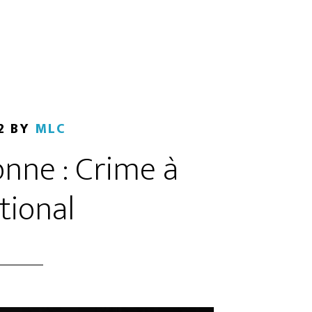
2
BY
MLC
onne : Crime à
ational