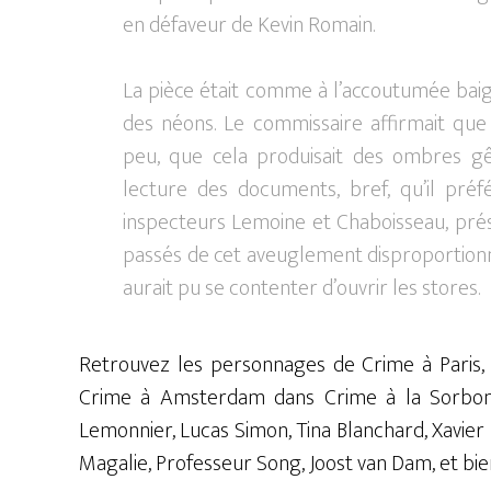
en défaveur de Kevin Romain.
La pièce était comme à l’accoutumée baig
des néons. Le commissaire affirmait que
peu, que cela produisait des ombres gên
lecture des documents, bref, qu’il préf
inspecteurs Lemoine et Chaboisseau, prése
passés de cet aveuglement disproportionn
aurait pu se contenter d’ouvrir les stores.
Retrouvez les personnages de Crime à Paris, 
Crime à Amsterdam dans Crime à la Sorbon
Lemonnier, Lucas Simon, Tina Blanchard, Xavier
Magalie, Professeur Song, Joost van Dam, et bie