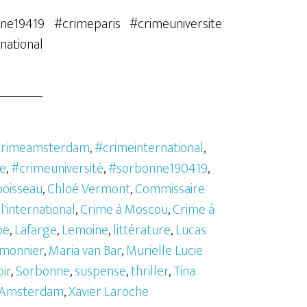
e19419 #crimeparis #crimeuniversite
ational
rimeamsterdam
,
#crimeinternational
,
e
,
#crimeuniversité
,
#sorbonne190419
,
oisseau
,
Chloé Vermont
,
Commissaire
l'international
,
Crime à Moscou
,
Crime à
be
,
Lafarge
,
Lemoine
,
littérature
,
Lucas
monnier
,
Maria van Bar
,
Murielle Lucie
ir
,
Sorbonne
,
suspense
,
thriller
,
Tina
d'Amsterdam
,
Xavier Laroche