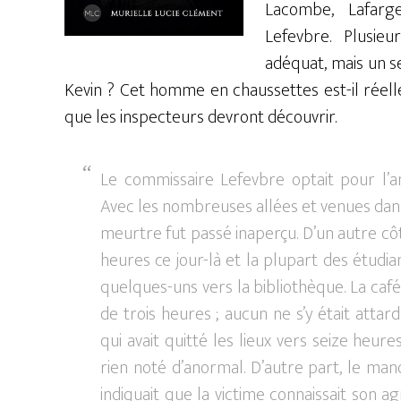
Lacombe, Lafarg
Lefevbre. Plusie
adéquat, mais un se
Kevin ? Cet homme en chaussettes est-il réelle
que les inspecteurs devront découvrir.
Le commissaire Lefevbre optait pour l’
Avec les nombreuses allées et venues dans
meurtre fut passé inaperçu. D’un autre côt
heures ce jour-là et la plupart des étudian
quelques-uns vers la bibliothèque. La café
de trois heures ; aucun ne s’y était attar
qui avait quitté les lieux vers seize heures
rien noté d’anormal. D’autre part, le man
indiquait que la victime connaissait son a