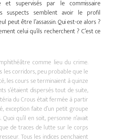
e et supervisés par le commissaire
urs suspects semblent avoir le profil
ul peut être l’assassin. Qui est-ce alors ?
ment celui qu’ils recherchent ? C’est ce
amphithéâtre comme lieu du crime.
 les corridors, peu probable que le
é, les cours se terminaient à quinze
ts s’étaient dispersés tout de suite,
téria du Crous était fermée à partir
dé, exception faite d’un petit groupe
. Quoi qu’il en soit, personne n’avait
que de traces de lutte sur le corps
gresseur. Tous les indices penchaient